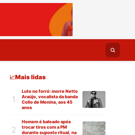
Mais lidas
📈
Luto no forró: morre Netto
Araújo, vocalista da banda
1
Collo de Menina, aos 45
anos
Homem é baleado após
trocar tiros com a PM
2
durante suposto ritual, na