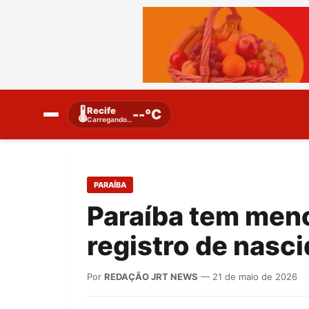
Recife
🌡️
--°C
Carregando…
PARAÍBA
Paraíba tem men
registro de nasc
Por
REDAÇÃO JRT NEWS
— 21 de maio de 2026