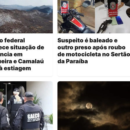
 federal
Suspeito é baleado e
ce situação de
outro preso após roubo
ncia em
de motocicleta no Sertã
eira e Camalaú
da Paraíba
à estiagem