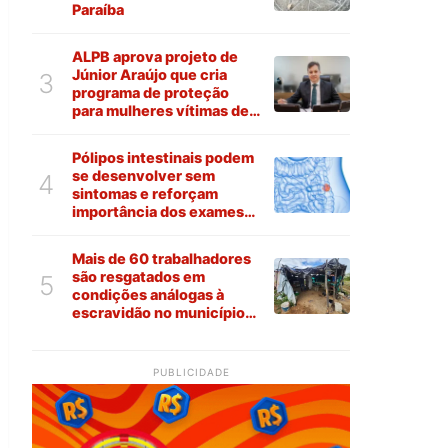
Paraíba
ALPB aprova projeto de
Júnior Araújo que cria
3
programa de proteção
para mulheres vítimas de
violência na Paraíba
Pólipos intestinais podem
se desenvolver sem
4
sintomas e reforçam
importância dos exames
preventivos
Mais de 60 trabalhadores
são resgatados em
5
condições análogas à
escravidão no município
de Várzea
PUBLICIDADE