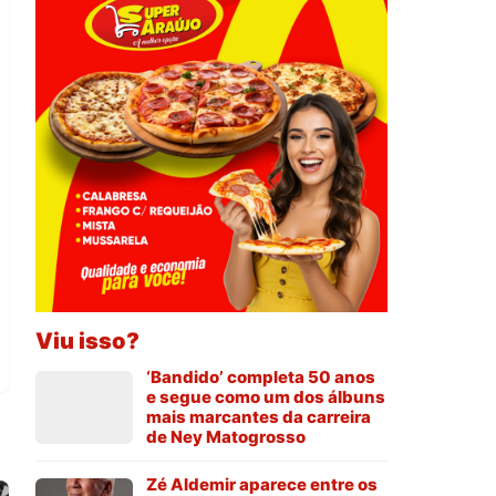
Viu isso?
‘Bandido’ completa 50 anos
e segue como um dos álbuns
mais marcantes da carreira
de Ney Matogrosso
Zé Aldemir aparece entre os