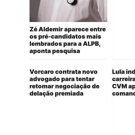
Zé Aldemir aparece entre
os pré-candidatos mais
lembrados para a ALPB,
aponta pesquisa
Vorcaro contrata novo
Lula in
advogado para tentar
carreir
retomar negociação de
CVM ap
delação premiada
comand