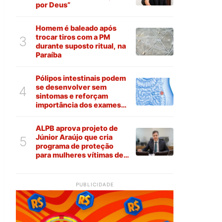
por Deus”
Homem é baleado após
trocar tiros com a PM
3
durante suposto ritual, na
Paraíba
Pólipos intestinais podem
se desenvolver sem
4
sintomas e reforçam
importância dos exames
preventivos
ALPB aprova projeto de
Júnior Araújo que cria
5
programa de proteção
para mulheres vítimas de
violência na Paraíba
PUBLICIDADE