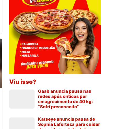
Viu isso?
Gaab anuncia pausa nas
a
redes após críticas por
emagrecimento de 40 kg:
“Sofri preconceito”
Katseye anuncia pausa de
Sophia Laforteza para cuidar