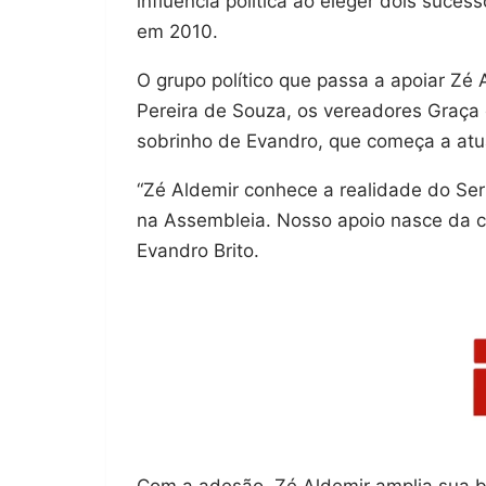
influência política ao eleger dois suce
em 2010.
O grupo político que passa a apoiar Zé 
Pereira de Souza, os vereadores Graça e
sobrinho de Evandro, que começa a atua
“Zé Aldemir conhece a realidade do Ser
na Assembleia. Nosso apoio nasce da c
Evandro Brito.
Com a adesão, Zé Aldemir amplia sua ba