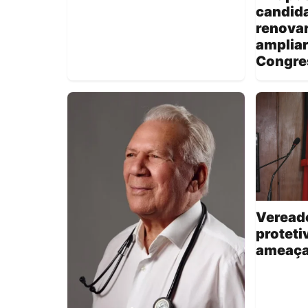
candida
renova
amplia
Congre
Veread
proteti
ameaças