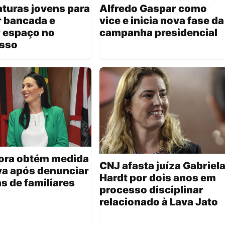
turas jovens para
Alfredo Gaspar como
r bancada e
vice e inicia nova fase da
r espaço no
campanha presidencial
sso
ora obtém medida
CNJ afasta juíza Gabriel
va após denunciar
Hardt por dois anos em
 de familiares
processo disciplinar
relacionado à Lava Jato