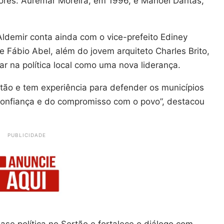
ssores: Auremar Moreira, em 1996, e Manoel Dantas,
Aldemir conta ainda com o vice-prefeito Ediney
 Fábio Abel, além do jovem arquiteto Charles Brito,
r na política local como uma nova liderança.
tão e tem experiência para defender os municípios
onfiança e do compromisso com o povo”, destacou
PUBLICIDADE
se política no Sertão e fortalece o diálogo com