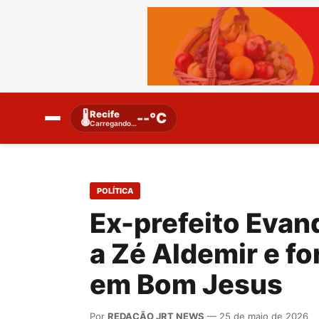
Recife
🌡️
--°C
Carregando…
POLÍTICA
Ex-prefeito Evand
a Zé Aldemir e fo
em Bom Jesus
Por
REDAÇÃO JRT NEWS
— 25 de maio de 2026