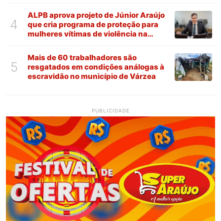
ALPB aprova projeto de Júnior Araújo
4
que cria programa de proteção para
mulheres vítimas de violência na
Paraíba
Mais de 60 trabalhadores são
5
resgatados em condições análogas à
escravidão no município de Várzea
PUBLICIDADE