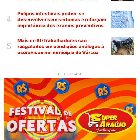
Paraíba
Pólipos intestinais podem se
4
desenvolver sem sintomas e reforçam
importância dos exames preventivos
Mais de 60 trabalhadores são
5
resgatados em condições análogas à
escravidão no município de Várzea
PUBLICIDADE