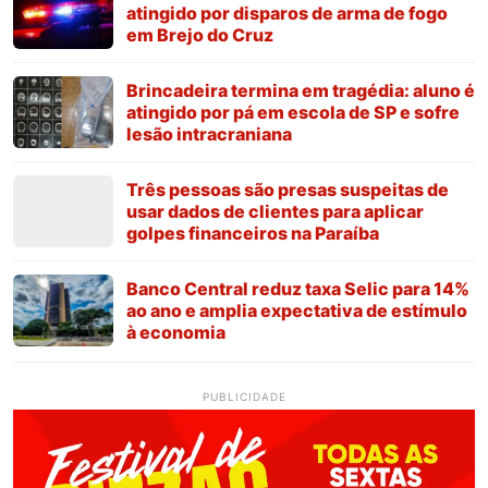
atingido por disparos de arma de fogo
em Brejo do Cruz
Brincadeira termina em tragédia: aluno é
atingido por pá em escola de SP e sofre
lesão intracraniana
Três pessoas são presas suspeitas de
usar dados de clientes para aplicar
golpes financeiros na Paraíba
Banco Central reduz taxa Selic para 14%
ao ano e amplia expectativa de estímulo
à economia
PUBLICIDADE