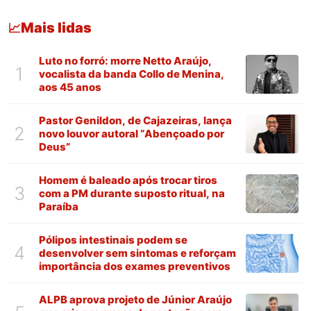
Mais lidas
📈
Luto no forró: morre Netto Araújo,
1
vocalista da banda Collo de Menina,
aos 45 anos
Pastor Genildon, de Cajazeiras, lança
2
novo louvor autoral “Abençoado por
Deus”
Homem é baleado após trocar tiros
3
com a PM durante suposto ritual, na
Paraíba
Pólipos intestinais podem se
4
desenvolver sem sintomas e reforçam
importância dos exames preventivos
ALPB aprova projeto de Júnior Araújo