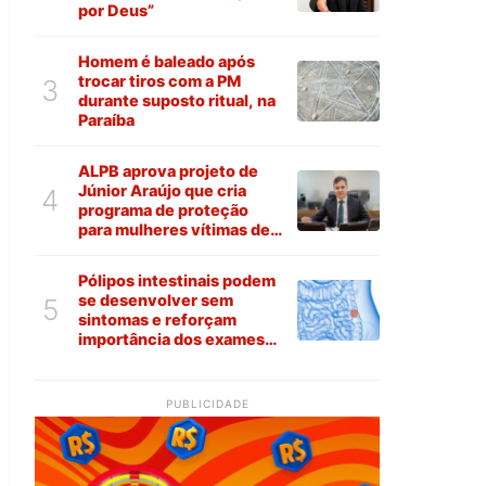
por Deus”
Homem é baleado após
trocar tiros com a PM
3
durante suposto ritual, na
Paraíba
ALPB aprova projeto de
Júnior Araújo que cria
4
programa de proteção
para mulheres vítimas de
violência na Paraíba
Pólipos intestinais podem
se desenvolver sem
5
sintomas e reforçam
importância dos exames
preventivos
PUBLICIDADE