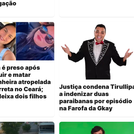
igação
é preso após
ir e matar
heira atropelada
Justiça condena Tirullip
reta no Ceará;
a indenizar duas
deixa dois filhos
paraibanas por episódio
na Farofa da Gkay