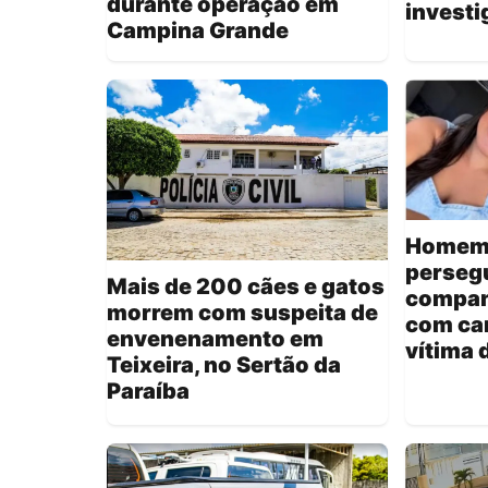
durante operação em
invest
Campina Grande
Homem 
persegu
Mais de 200 cães e gatos
compan
morrem com suspeita de
com car
envenenamento em
vítima 
Teixeira, no Sertão da
Paraíba