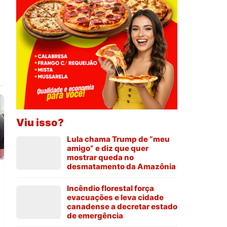
Viu isso?
Lula chama Trump de “meu
amigo” e diz que quer
mostrar queda no
desmatamento da Amazônia
Incêndio florestal força
evacuações e leva cidade
canadense a decretar estado
l
de emergência