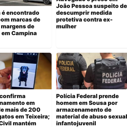
João Pessoa suspeito de
descumprir medida
é encontrado
protetiva contra ex-
com marcas de
mulher
s margens de
a em Campina
 confirma
Polícia Federal prende
namento em
homem em Sousa por
de mais de 200
armazenamento de
gatos em Teixeira;
material de abuso sexua
 Civil mantém
infantojuvenil