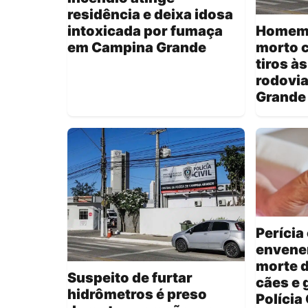
residência e deixa idosa
intoxicada por fumaça
Homem 
em Campina Grande
morto 
tiros à
rodovi
Grande
Perícia
envene
morte 
Suspeito de furtar
cães e 
hidrômetros é preso
Polícia