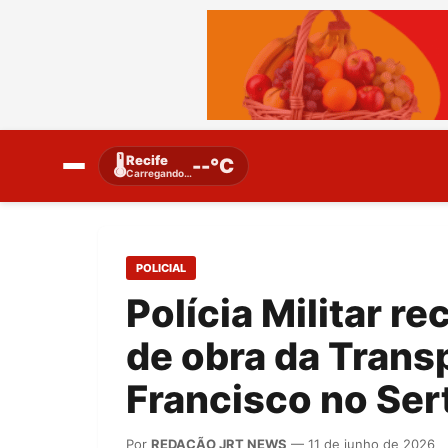
Recife
🌡️
--°C
Carregando…
POLICIAL
Polícia Militar r
de obra da Trans
Francisco no Ser
Por
REDAÇÃO JRT NEWS
— 11 de junho de 2026