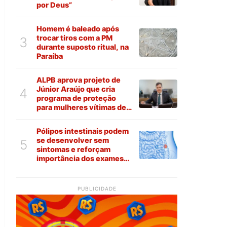
por Deus”
Homem é baleado após
trocar tiros com a PM
3
durante suposto ritual, na
Paraíba
ALPB aprova projeto de
Júnior Araújo que cria
4
programa de proteção
para mulheres vítimas de
violência na Paraíba
Pólipos intestinais podem
se desenvolver sem
5
sintomas e reforçam
importância dos exames
preventivos
PUBLICIDADE