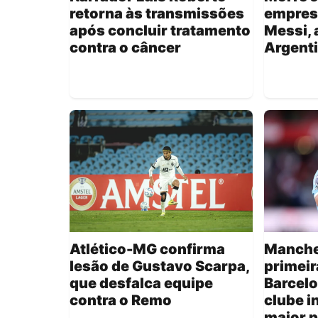
retorna às transmissões
empresá
após concluir tratamento
Messi, 
contra o câncer
Argent
Atlético-MG confirma
Manche
lesão de Gustavo Scarpa,
primeir
que desfalca equipe
Barcelo
contra o Remo
clube i
maior p