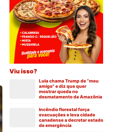
Viu isso?
Lula chama Trump de “meu
amigo” e diz que quer
mostrar queda no
desmatamento da Amazônia
Incêndio florestal força
evacuações e leva cidade
canadense a decretar estado
de emergência