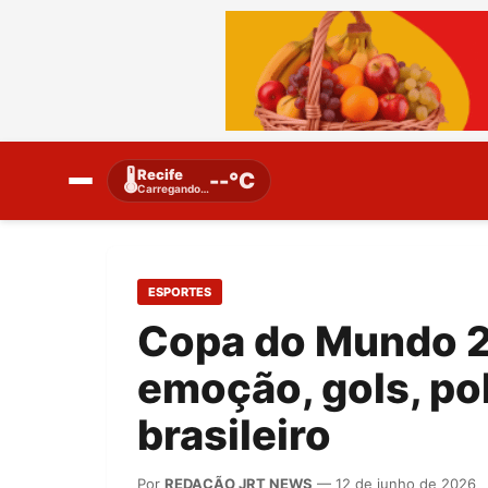
Recife
🌡️
--°C
Carregando…
ESPORTES
Copa do Mundo 
emoção, gols, po
brasileiro
Por
REDAÇÃO JRT NEWS
— 12 de junho de 2026