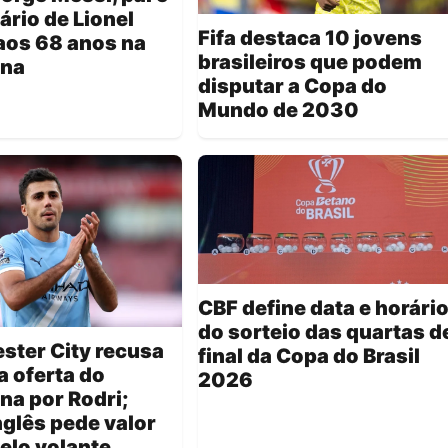
rio de Lionel
Fifa destaca 10 jovens
aos 68 anos na
brasileiros que podem
ina
disputar a Copa do
Mundo de 2030
CBF define data e horári
do sorteio das quartas d
ster City recusa
final da Copa do Brasil
a oferta do
2026
na por Rodri;
nglês pede valor
elo volante