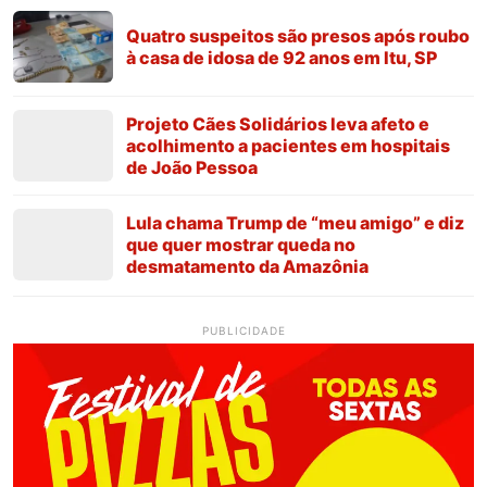
Quatro suspeitos são presos após roubo
à casa de idosa de 92 anos em Itu, SP
Projeto Cães Solidários leva afeto e
acolhimento a pacientes em hospitais
de João Pessoa
Lula chama Trump de “meu amigo” e diz
que quer mostrar queda no
desmatamento da Amazônia
PUBLICIDADE