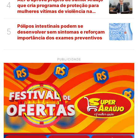
4
que cria programa de proteção para
mulheres vítimas de violência na
Paraíba
Pólipos intestinais podem se
5
desenvolver sem sintomas e reforçam
importância dos exames preventivos
PUBLICIDADE