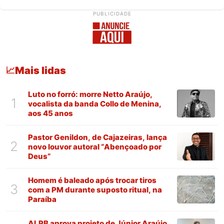
PUBLICIDADE
Mais lidas
📈
Luto no forró: morre Netto Araújo,
1
vocalista da banda Collo de Menina,
aos 45 anos
Pastor Genildon, de Cajazeiras, lança
2
novo louvor autoral “Abençoado por
Deus”
Homem é baleado após trocar tiros
3
com a PM durante suposto ritual, na
Paraíba
ALPB aprova projeto de Júnior Araújo