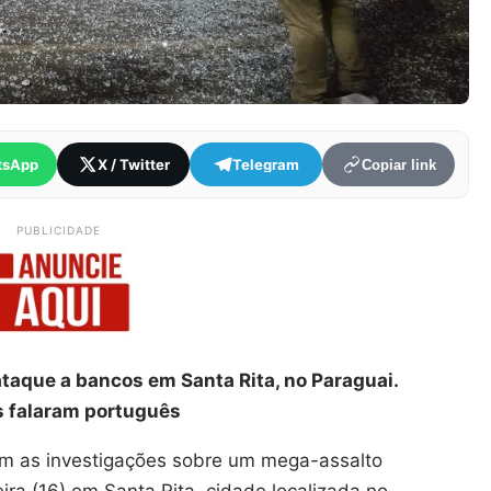
tsApp
X / Twitter
Telegram
Copiar link
PUBLICIDADE
ataque a bancos em Santa Rita, no Paraguai.
 falaram português
ram as investigações sobre um mega-assalto
ra (16) em Santa Rita, cidade localizada no