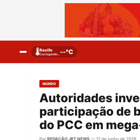
Recife
🌡️
--°C
Carregando…
MUNDO
Autoridades inve
participação de 
do PCC em mega-
Por
REDAÇÃO JRT NEWS
— 17 de junho de 2026