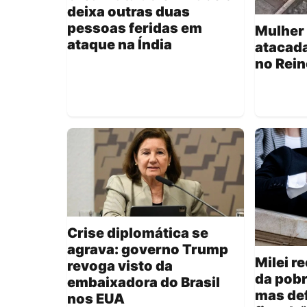
deixa outras duas
pessoas feridas em
Mulher 
ataque na Índia
atacada
no Rein
Crise diplomática se
agrava: governo Trump
Milei 
revoga visto da
da pobr
embaixadora do Brasil
mas de
nos EUA