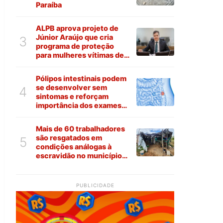
Paraíba
ALPB aprova projeto de
Júnior Araújo que cria
3
programa de proteção
para mulheres vítimas de
violência na Paraíba
Pólipos intestinais podem
se desenvolver sem
4
sintomas e reforçam
importância dos exames
preventivos
Mais de 60 trabalhadores
são resgatados em
5
condições análogas à
escravidão no município
de Várzea
PUBLICIDADE