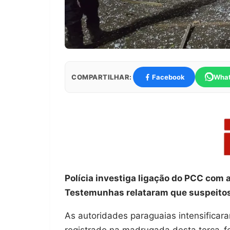
COMPARTILHAR:
Facebook
Wha
Polícia investiga ligação do PCC com 
Testemunhas relataram que suspeitos
As autoridades paraguaias intensifica
registrado na madrugada desta terça-fei