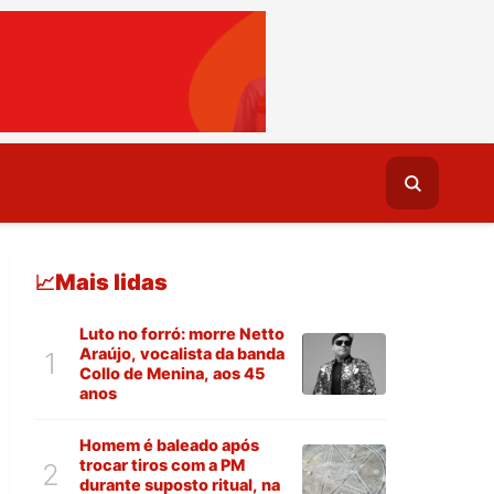
Mais lidas
📈
Luto no forró: morre Netto
Araújo, vocalista da banda
1
Collo de Menina, aos 45
anos
Homem é baleado após
trocar tiros com a PM
2
durante suposto ritual, na