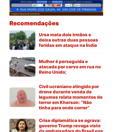
Recomendações
Ursa mata dois irmãos e
deixa outras duas pessoas
feridas em ataque na Índia
Mulher é perseguida e
atacada por corvo em rua no
Reino Unido;
Civil ucraniano atingido por
drone durante venda de
legumes relata momentos de
terror em Kherson: “Não
tinha para onde correr”
Crise diplomática se agrava:
governo Trump revoga visto
da embaixadora do Brasil nos