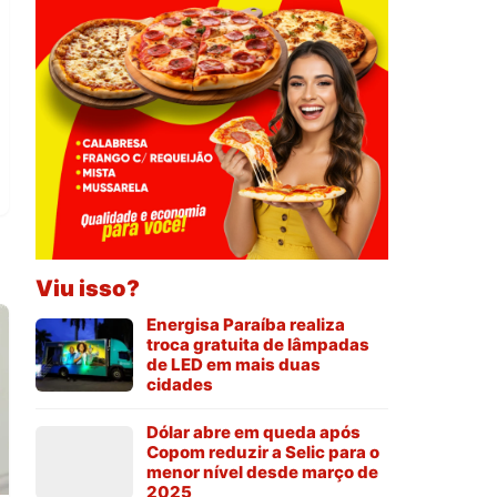
Viu isso?
Energisa Paraíba realiza
troca gratuita de lâmpadas
de LED em mais duas
cidades
Dólar abre em queda após
Copom reduzir a Selic para o
menor nível desde março de
2025