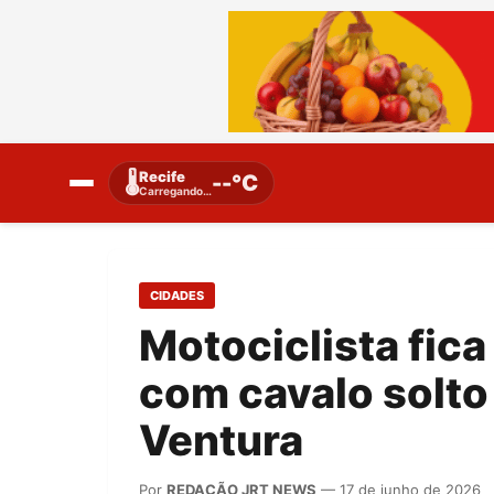
Recife
🌡️
--°C
Carregando…
CIDADES
Motociclista fica
com cavalo solto
Ventura
Por
REDAÇÃO JRT NEWS
— 17 de junho de 2026