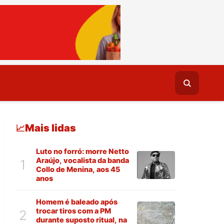
Mais lidas
📈
Luto no forró: morre Netto
Araújo, vocalista da banda
1
Collo de Menina, aos 45
anos
Homem é baleado após
trocar tiros com a PM
2
durante suposto ritual, na