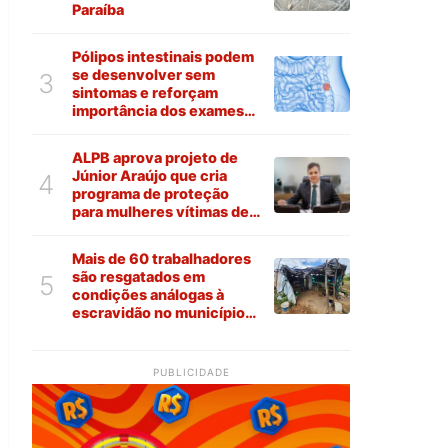
Paraíba
Pólipos intestinais podem
se desenvolver sem
3
sintomas e reforçam
importância dos exames
preventivos
ALPB aprova projeto de
Júnior Araújo que cria
4
programa de proteção
para mulheres vítimas de
violência na Paraíba
Mais de 60 trabalhadores
são resgatados em
5
condições análogas à
escravidão no município
de Várzea
PUBLICIDADE