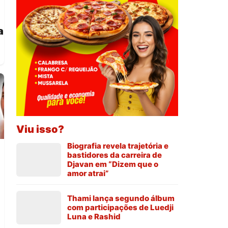
a
Viu isso?
Biografia revela trajetória e
bastidores da carreira de
Djavan em “Dizem que o
amor atrai”
Thami lança segundo álbum
com participações de Luedji
Luna e Rashid