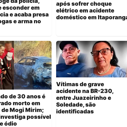
oge da polícia,
após sofrer choque
e esconder em
elétrico em acidente
cia e acaba presa
doméstico em Itaporang
ogas e arma no
Vítimas de grave
acidente na BR-230,
do de 30 anos é
entre Juazeirinho e
rado morto em
Soledade, são
 de Mogi Mirim;
identificadas
 investiga possível
e ódio