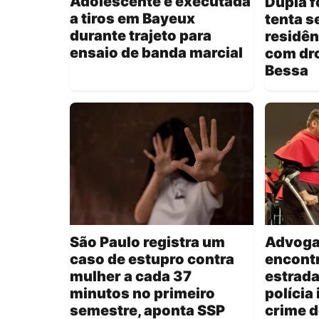
Adolescente é executada
Dupla f
a tiros em Bayeux
tenta s
durante trajeto para
residên
ensaio de banda marcial
com dr
Bessa
São Paulo registra um
Advoga
caso de estupro contra
encont
mulher a cada 37
estrada
minutos no primeiro
polícia
semestre, aponta SSP
crime d