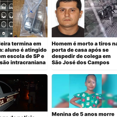
eira termina em
Homem é morto a tiros n
a: aluno é atingido
porta de casa após se
em escola de SP e
despedir de colega em
esão intracraniana
São José dos Campos
Menina de 5 anos morre