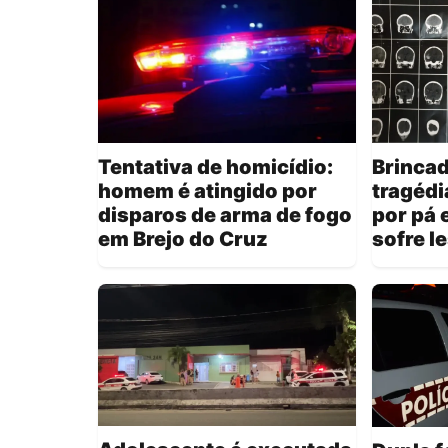
Tentativa de homicídio:
Brincad
homem é atingido por
tragédi
disparos de arma de fogo
por pá 
em Brejo do Cruz
sofre l