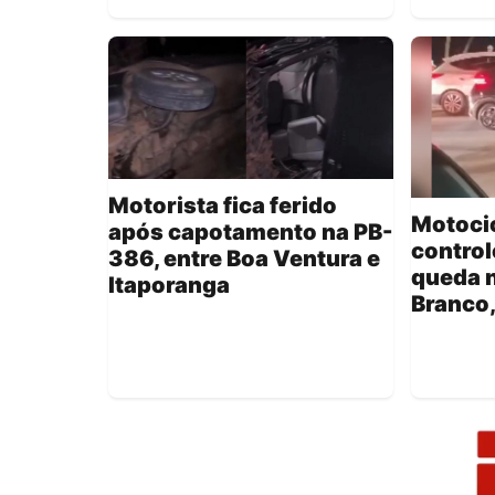
Motorista fica ferido
Motocic
após capotamento na PB-
control
386, entre Boa Ventura e
queda n
Itaporanga
Branco