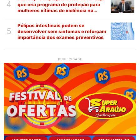
4
que cria programa de proteção para
mulheres vítimas de violência na
Paraíba
Pólipos intestinais podem se
5
desenvolver sem sintomas e reforçam
importância dos exames preventivos
PUBLICIDADE