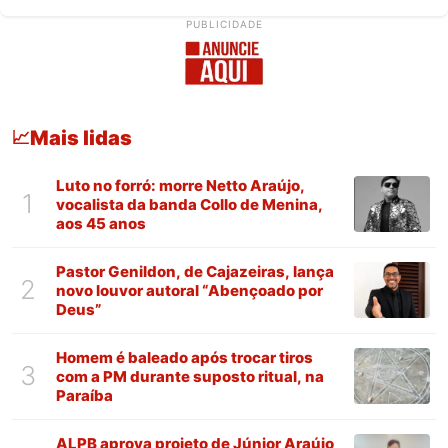
PUBLICIDADE
Mais lidas
📈
Luto no forró: morre Netto Araújo,
1
vocalista da banda Collo de Menina,
aos 45 anos
Pastor Genildon, de Cajazeiras, lança
2
novo louvor autoral “Abençoado por
Deus”
Homem é baleado após trocar tiros
3
com a PM durante suposto ritual, na
Paraíba
ALPB aprova projeto de Júnior Araújo