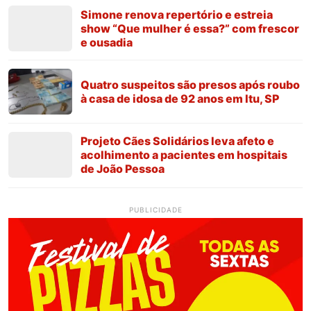
Simone renova repertório e estreia
show “Que mulher é essa?” com frescor
e ousadia
Quatro suspeitos são presos após roubo
à casa de idosa de 92 anos em Itu, SP
Projeto Cães Solidários leva afeto e
acolhimento a pacientes em hospitais
de João Pessoa
PUBLICIDADE