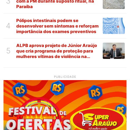
3
com a PM durante suposto ritual, na
Paraíba
Pólipos intestinais podem se
4
desenvolver sem sintomas e reforçam
importância dos exames preventivos
ALPB aprova projeto de Júnior Araújo
5
que cria programa de proteção para
mulheres vítimas de violência na
Paraíba
PUBLICIDADE