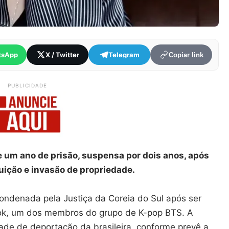
tsApp
X / Twitter
Telegram
Copiar link
PUBLICIDADE
 um ano de prisão, suspensa por dois anos, após
guição e invasão de propriedade.
ondenada pela Justiça da Coreia do Sul após ser
ook, um dos membros do grupo de K-pop BTS. A
dade de deportação da brasileira, conforme prevê a