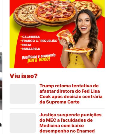
Viu isso?
Trump retoma tentativa de
afastar diretora do Fed Lisa
Cook após decisão contrária
da Suprema Corte
Justiça suspende punições
do MEC a faculdades de
a
Medicina com baixo
desempenho no Enamed