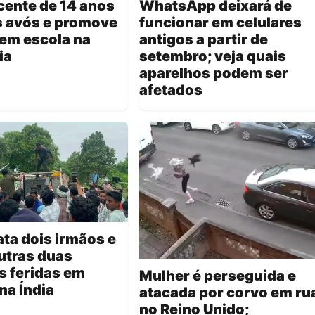
cente de 14 anos
WhatsApp deixará de
s avós e promove
funcionar em celulares
em escola na
antigos a partir de
ia
setembro; veja quais
aparelhos podem ser
afetados
ta dois irmãos e
utras duas
s feridas em
Mulher é perseguida e
na Índia
atacada por corvo em ru
no Reino Unido;