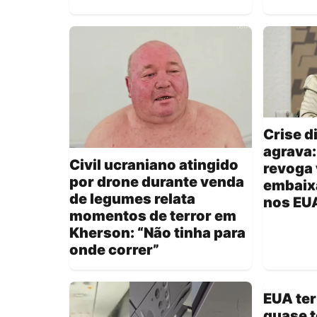
Crise d
agrava
Civil ucraniano atingido
revoga 
por drone durante venda
embaixa
de legumes relata
nos EU
momentos de terror em
Kherson: “Não tinha para
onde correr”
EUA ter
quase t