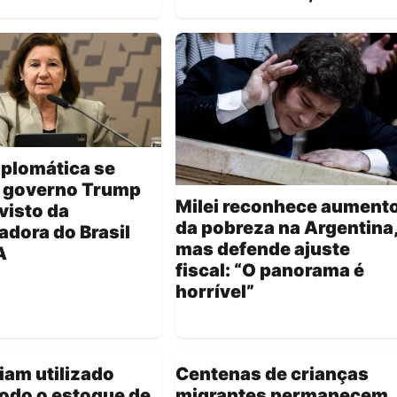
iplomática se
: governo Trump
Milei reconhece aument
visto da
da pobreza na Argentina
dora do Brasil
mas defende ajuste
A
fiscal: “O panorama é
horrível”
iam utilizado
Centenas de crianças
odo o estoque de
migrantes permanecem