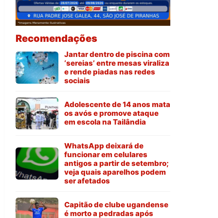
Recomendações
Jantar dentro de piscina com
‘sereias’ entre mesas viraliza
e rende piadas nas redes
sociais
Adolescente de 14 anos mata
os avós e promove ataque
em escola na Tailândia
WhatsApp deixará de
funcionar em celulares
antigos a partir de setembro;
veja quais aparelhos podem
ser afetados
Capitão de clube ugandense
é morto a pedradas após