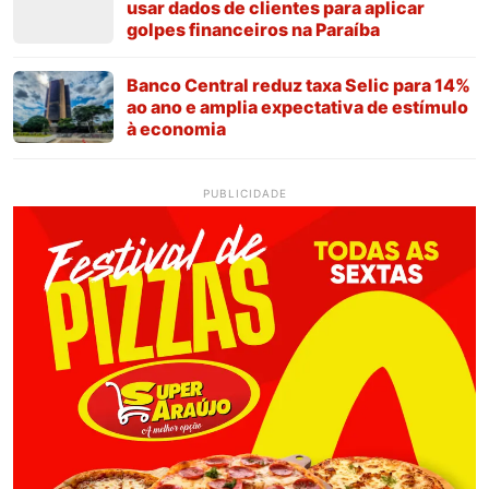
usar dados de clientes para aplicar
golpes financeiros na Paraíba
Banco Central reduz taxa Selic para 14%
ao ano e amplia expectativa de estímulo
à economia
PUBLICIDADE