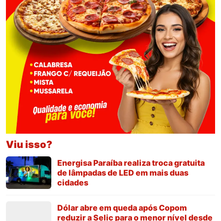
Viu isso?
Energisa Paraíba realiza troca gratuita
de lâmpadas de LED em mais duas
cidades
Dólar abre em queda após Copom
reduzir a Selic para o menor nível desde