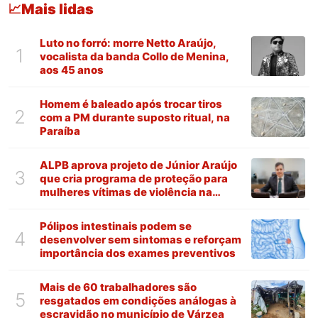
Mais lidas
📈
Luto no forró: morre Netto Araújo,
1
vocalista da banda Collo de Menina,
aos 45 anos
Homem é baleado após trocar tiros
2
com a PM durante suposto ritual, na
Paraíba
ALPB aprova projeto de Júnior Araújo
3
que cria programa de proteção para
mulheres vítimas de violência na
Paraíba
Pólipos intestinais podem se
4
desenvolver sem sintomas e reforçam
importância dos exames preventivos
Mais de 60 trabalhadores são
5
resgatados em condições análogas à
escravidão no município de Várzea