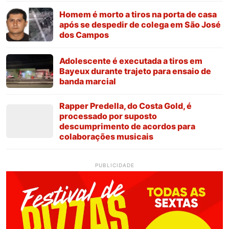
Homem é morto a tiros na porta de casa
após se despedir de colega em São José
dos Campos
Adolescente é executada a tiros em
Bayeux durante trajeto para ensaio de
banda marcial
Rapper Predella, do Costa Gold, é
processado por suposto
descumprimento de acordos para
colaborações musicais
PUBLICIDADE