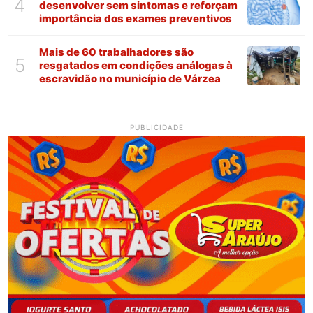
4
desenvolver sem sintomas e reforçam
importância dos exames preventivos
Mais de 60 trabalhadores são
5
resgatados em condições análogas à
escravidão no município de Várzea
PUBLICIDADE