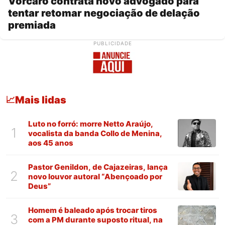
Vorcaro contrata novo advogado para
tentar retomar negociação de delação
premiada
PUBLICIDADE
Mais lidas
📈
Luto no forró: morre Netto Araújo,
1
vocalista da banda Collo de Menina,
aos 45 anos
Pastor Genildon, de Cajazeiras, lança
2
novo louvor autoral “Abençoado por
Deus”
Homem é baleado após trocar tiros
3
com a PM durante suposto ritual, na