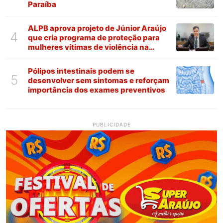
Paraíba
ALPB aprova projeto de Júnior Araújo
4
que cria programa de proteção para
mulheres vítimas de violência na
Paraíba
Pólipos intestinais podem se
5
desenvolver sem sintomas e reforçam
importância dos exames preventivos
PUBLICIDADE