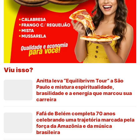
Viu isso?
Anitta leva “Equilibrivm Tour” a São
Paulo e mistura espiritualidade,
brasilidade e a energia que marcou sua
carreira
Fafá de Belém completa 70 anos
celebrando uma trajetória marcada pela
força da Amazônia e da música
brasileira