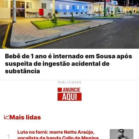
Bebê de 1 ano é internado em Sousa após
suspeita de ingestão acidental de
substância
PUBLICIDADE
Mais lidas
📈
Luto no forró: morre Netto Araújo,
1
vocalista da banda Collo de Menina,