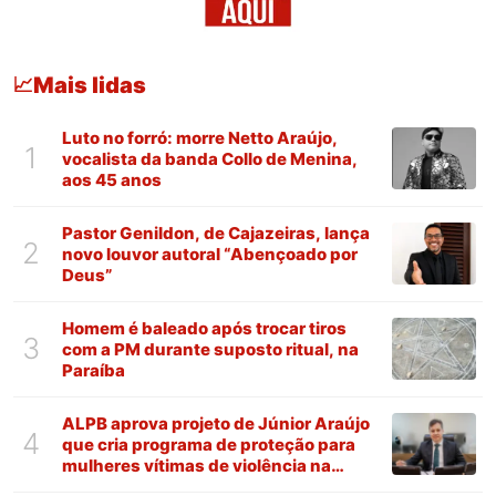
Mais lidas
📈
Luto no forró: morre Netto Araújo,
1
vocalista da banda Collo de Menina,
aos 45 anos
Pastor Genildon, de Cajazeiras, lança
2
novo louvor autoral “Abençoado por
Deus”
Homem é baleado após trocar tiros
3
com a PM durante suposto ritual, na
Paraíba
ALPB aprova projeto de Júnior Araújo
4
que cria programa de proteção para
mulheres vítimas de violência na
Paraíba