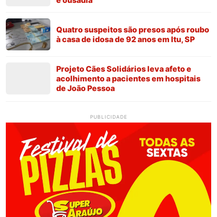
Quatro suspeitos são presos após roubo
à casa de idosa de 92 anos em Itu, SP
Projeto Cães Solidários leva afeto e
acolhimento a pacientes em hospitais
de João Pessoa
PUBLICIDADE