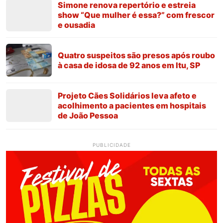
Simone renova repertório e estreia
show “Que mulher é essa?” com frescor
e ousadia
Quatro suspeitos são presos após roubo
à casa de idosa de 92 anos em Itu, SP
Projeto Cães Solidários leva afeto e
acolhimento a pacientes em hospitais
de João Pessoa
PUBLICIDADE