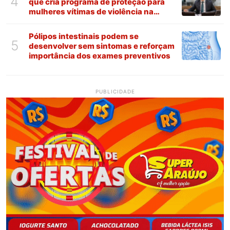
4
que cria programa de proteção para
mulheres vítimas de violência na
Paraíba
Pólipos intestinais podem se
5
desenvolver sem sintomas e reforçam
importância dos exames preventivos
PUBLICIDADE