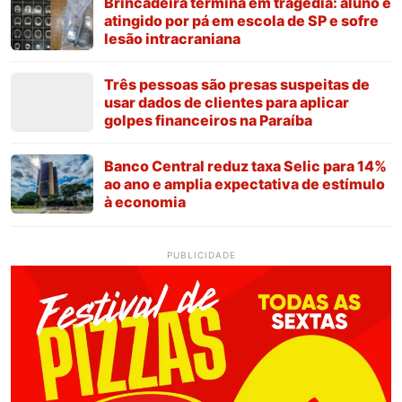
Brincadeira termina em tragédia: aluno é
atingido por pá em escola de SP e sofre
lesão intracraniana
Três pessoas são presas suspeitas de
usar dados de clientes para aplicar
golpes financeiros na Paraíba
Banco Central reduz taxa Selic para 14%
ao ano e amplia expectativa de estímulo
à economia
PUBLICIDADE