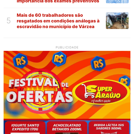
importância dos exames preventivos
Mais de 60 trabalhadores são
5
resgatados em condições análogas à
escravidão no município de Várzea
PUBLICIDADE