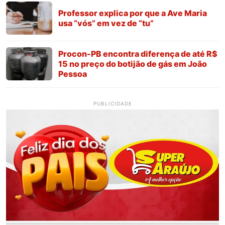
Professor explica por que a Ave Maria
usa “vós” em vez de “tu”
Procon-PB encontra diferença de até R$
15 no preço do botijão de gás em João
Pessoa
PUBLICIDADE