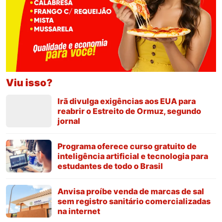
Viu isso?
Irã divulga exigências aos EUA para
reabrir o Estreito de Ormuz, segundo
jornal
Programa oferece curso gratuito de
inteligência artificial e tecnologia para
estudantes de todo o Brasil
Anvisa proíbe venda de marcas de sal
sem registro sanitário comercializadas
na internet