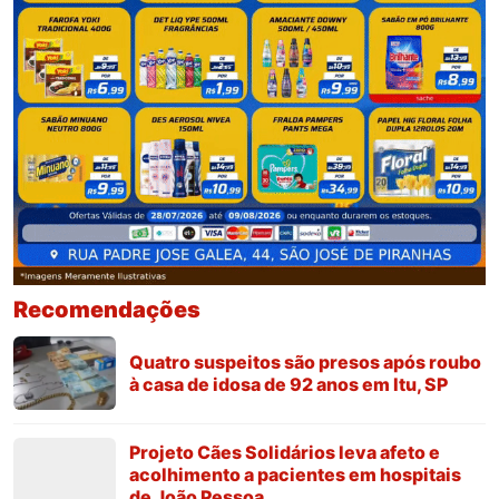
Recomendações
Quatro suspeitos são presos após roubo
à casa de idosa de 92 anos em Itu, SP
Projeto Cães Solidários leva afeto e
acolhimento a pacientes em hospitais
de João Pessoa