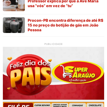
Professor explica por que a Ave Maria
usa “vós” em vez de “tu”
Procon-PB encontra diferença de até R$
15 no preço do botijão de gás em João
Pessoa
PUBLICIDADE