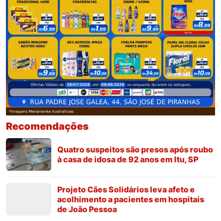
Recomendações
Quatro suspeitos são presos após roubo
à casa de idosa de 92 anos em Itu, SP
Projeto Cães Solidários leva afeto e
acolhimento a pacientes em hospitais
de João Pessoa