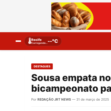
Recife
🌡️
--°C
Carregando…
DESTAQUES
Sousa empata no 
bicampeonato pa
Por
REDAÇÃO JRT NEWS
— 31 de março de 2025