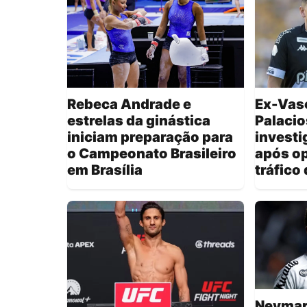
Rebeca Andrade e
Ex-Vasc
estrelas da ginástica
Palacio
iniciam preparação para
investi
o Campeonato Brasileiro
após o
em Brasília
tráfico
Neymar