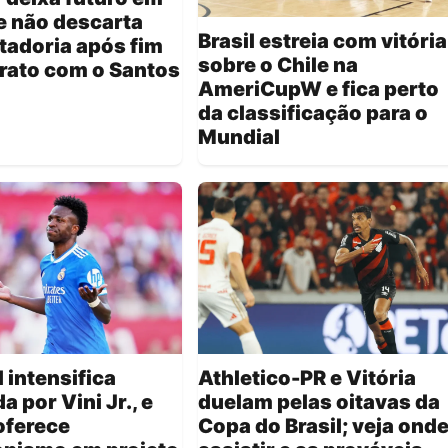
e não descarta
Brasil estreia com vitória
tadoria após fim
sobre o Chile na
rato com o Santos
AmeriCupW e fica perto
da classificação para o
Mundial
 intensifica
Athletico-PR e Vitória
a por Vini Jr., e
duelam pelas oitavas da
oferece
Copa do Brasil; veja ond