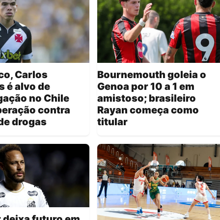
o, Carlos
Bournemouth goleia o
s é alvo de
Genoa por 10 a 1 em
gação no Chile
amistoso; brasileiro
peração contra
Rayan começa como
 de drogas
titular
 deixa futuro em