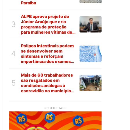
Paraíba
ALPB aprova projeto de
Júnior Araújo que cria
3
programa de proteção
para mulheres vítimas de
violência na Paraíba
Pólipos intestinais podem
se desenvolver sem
4
sintomas e reforçam
importância dos exames
preventivos
Mais de 60 trabalhadores
são resgatados em
5
condições análogas à
escravidão no município
de Várzea
PUBLICIDADE