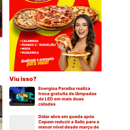
Viu isso?
Energisa Paraíba realiza
troca gratuita de lâmpadas
de LED em mais duas
cidades
Dólar abre em queda após
Copom reduzir a Selic para o
menor nível desde março de