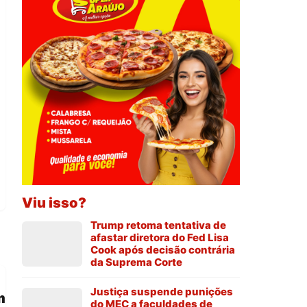
Viu isso?
Trump retoma tentativa de
afastar diretora do Fed Lisa
Cook após decisão contrária
da Suprema Corte
Justiça suspende punições
m
do MEC a faculdades de