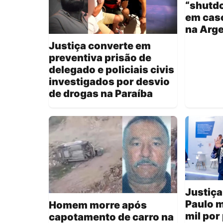
“shutd
em caso
na Arge
Justiça converte em
preventiva prisão de
delegado e policiais civis
investigados por desvio
de drogas na Paraíba
Justiça
Paulo m
Homem morre após
mil po
capotamento de carro na