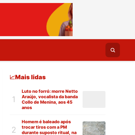
Mais lidas
📈
Luto no forró: morre Netto
Araújo, vocalista da banda
1
Collo de Menina, aos 45
anos
Homem é baleado após
trocar tiros com a PM
2
durante suposto ritual, na