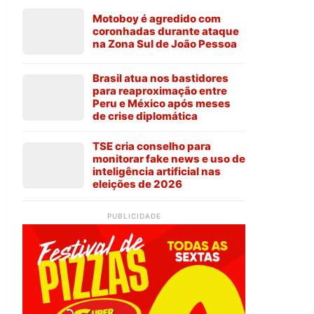
Motoboy é agredido com
coronhadas durante ataque
na Zona Sul de João Pessoa
Brasil atua nos bastidores
para reaproximação entre
Peru e México após meses
de crise diplomática
TSE cria conselho para
monitorar fake news e uso de
inteligência artificial nas
eleições de 2026
PUBLICIDADE