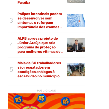
Paraíba
Pólipos intestinais podem
se desenvolver sem
3
sintomas e reforçam
importância dos exames
preventivos
ALPB aprova projeto de
Júnior Araújo que cria
4
programa de proteção
para mulheres vítimas de
violência na Paraíba
Mais de 60 trabalhadores
são resgatados em
5
condições análogas à
escravidão no município
de Várzea
PUBLICIDADE