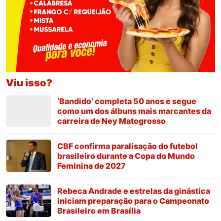
Viu isso?
‘Bandido’ completa 50 anos e segue
como um dos álbuns mais marcantes da
carreira de Ney Matogrosso
CBF confirma paralisação do futebol
brasileiro durante a Copa do Mundo
Feminina de 2027
Rebeca Andrade e estrelas da ginástica
iniciam preparação para o Campeonato
Brasileiro em Brasília