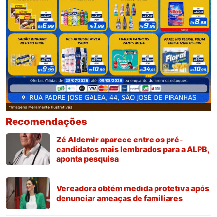
Recomendações
Zé Aldemir aparece entre os pré-
candidatos mais lembrados para a ALPB,
aponta pesquisa
Vereadora obtém medida protetiva após
denunciar ameaças de familiares