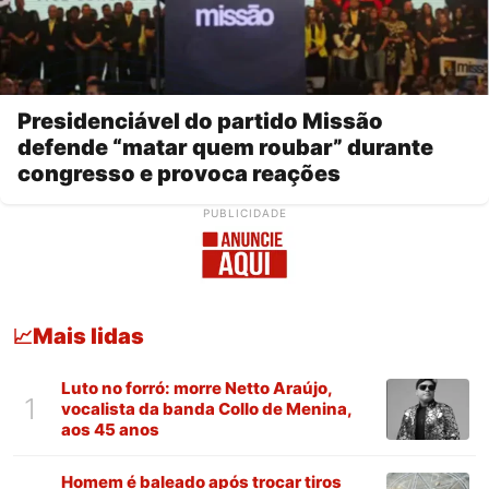
Presidenciável do partido Missão
defende “matar quem roubar” durante
congresso e provoca reações
PUBLICIDADE
Mais lidas
📈
Luto no forró: morre Netto Araújo,
1
vocalista da banda Collo de Menina,
aos 45 anos
Homem é baleado após trocar tiros