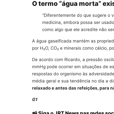
O termo “água morta” exi
“Diferentemente do que sugere o ví
medicina, embora possa ser usado
como algo que ele acredite não ser 
A água gaseificada mantém as proprie
por H₂O, CO₂ e minerais como cálcio, po
De acordo com Ricardo, a pressão oscil
mmHg pode ocorrer em situações de estre
respostas do organismo às adversidad
média geral e sua tendência no dia a di
relaxado e antes das refeições, para n
G1
📲 Siga o JRT News nas redes soc