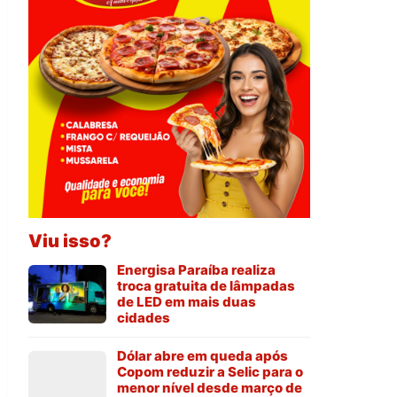
Viu isso?
Energisa Paraíba realiza
troca gratuita de lâmpadas
de LED em mais duas
cidades
Dólar abre em queda após
Copom reduzir a Selic para o
menor nível desde março de