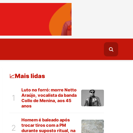
Mais lidas
📈
Luto no forró: morre Netto
Araújo, vocalista da banda
1
Collo de Menina, aos 45
anos
Homem é baleado após
trocar tiros com a PM
2
durante suposto ritual, na