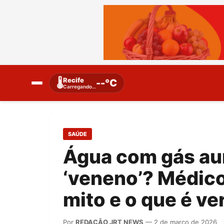
Recife
🌡️
--°C
Carregando…
SAÚDE
Água com gás au
‘veneno’? Médico
mito e o que é v
Por
REDAÇÃO JRT NEWS
— 2 de março de 2026