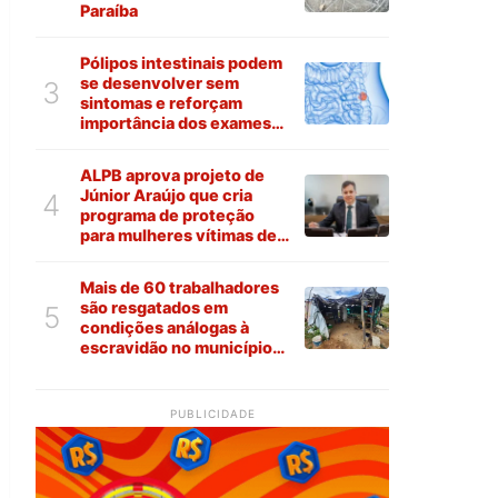
Paraíba
Pólipos intestinais podem
se desenvolver sem
3
sintomas e reforçam
importância dos exames
preventivos
ALPB aprova projeto de
Júnior Araújo que cria
4
programa de proteção
para mulheres vítimas de
violência na Paraíba
Mais de 60 trabalhadores
são resgatados em
5
condições análogas à
escravidão no município
de Várzea
PUBLICIDADE