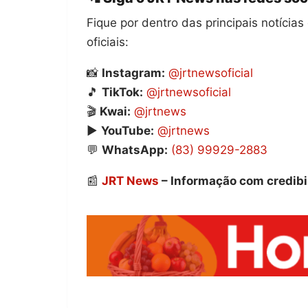
Fique por dentro das principais notíci
oficiais:
📸
Instagram:
@jrtnewsoficial
🎵
TikTok:
@jrtnewsoficial
🎬
Kwai:
@jrtnews
▶️
YouTube:
@jrtnews
💬
WhatsApp:
(83) 99929-2883
📰
JRT News
– Informação com credibi