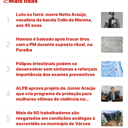
Mais lidas
📈
Luto no forró: morre Netto Araújo,
1
vocalista da banda Collo de Menina,
aos 45 anos
Homem é baleado após trocar tiros
2
com a PM durante suposto ritual, na
Paraíba
Pólipos intestinais podem se
3
desenvolver sem sintomas e reforçam
importância dos exames preventivos
ALPB aprova projeto de Júnior Araújo
4
que cria programa de proteção para
mulheres vítimas de violência na
Paraíba
Mais de 60 trabalhadores são
5
resgatados em condições análogas à
escravidão no município de Várzea