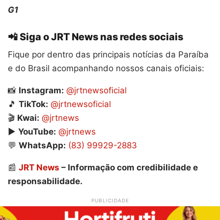
G1
📲 Siga o JRT News nas redes sociais
Fique por dentro das principais notícias da Paraíba
e do Brasil acompanhando nossos canais oficiais:
📸
Instagram:
@jrtnewsoficial
🎵
TikTok:
@jrtnewsoficial
🎬
Kwai:
@jrtnews
▶️
YouTube:
@jrtnews
💬
WhatsApp:
(83) 99929-2883
📰
JRT News
– Informação com credibilidade e
responsabilidade.
PUBLICIDADE