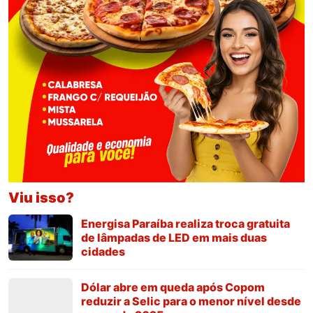
Viu isso?
Energisa Paraíba realiza troca gratuita
de lâmpadas de LED em mais duas
cidades
Dólar abre em queda após Copom
reduzir a Selic para o menor nível desde