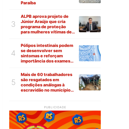
Paraíba
ALPB aprova projeto de
Júnior Araújo que cria
3
programa de proteção
para mulheres vítimas de
violência na Paraíba
Pólipos intestinais podem
se desenvolver sem
4
sintomas e reforçam
importância dos exames
preventivos
Mais de 60 trabalhadores
são resgatados em
5
condições análogas à
escravidão no município
de Várzea
PUBLICIDADE