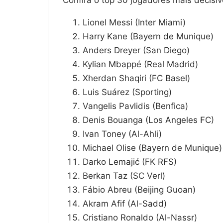
Confira o top 30 jogadores mais decis
Lionel Messi (Inter Miami)
Harry Kane (Bayern de Munique)
Anders Dreyer (San Diego)
Kylian Mbappé (Real Madrid)
Xherdan Shaqiri (FC Basel)
Luis Suárez (Sporting)
Vangelis Pavlidis (Benfica)
Denis Bouanga (Los Angeles FC)
Ivan Toney (Al-Ahli)
Michael Olise (Bayern de Munique)
Darko Lemajić (FK RFS)
Berkan Taz (SC Verl)
Fábio Abreu (Beijing Guoan)
Akram Afif (Al-Sadd)
Cristiano Ronaldo (Al-Nassr)