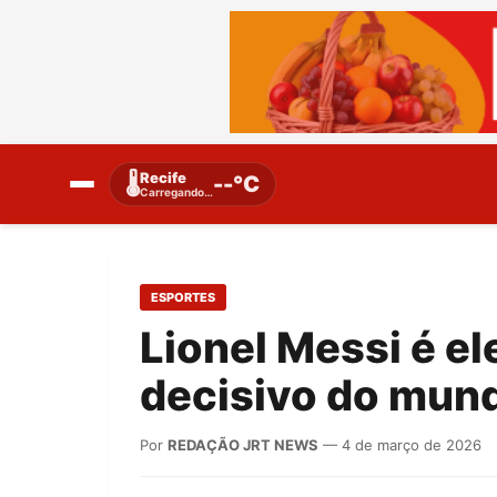
Recife
🌡️
--°C
Carregando…
ESPORTES
Lionel Messi é el
decisivo do mund
Por
REDAÇÃO JRT NEWS
— 4 de março de 2026