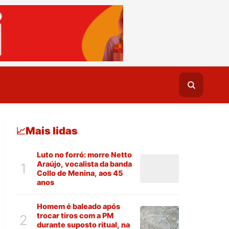
Mais lidas
📈
Luto no forró: morre Netto
Araújo, vocalista da banda
1
Collo de Menina, aos 45
anos
Homem é baleado após
trocar tiros com a PM
2
durante suposto ritual, na