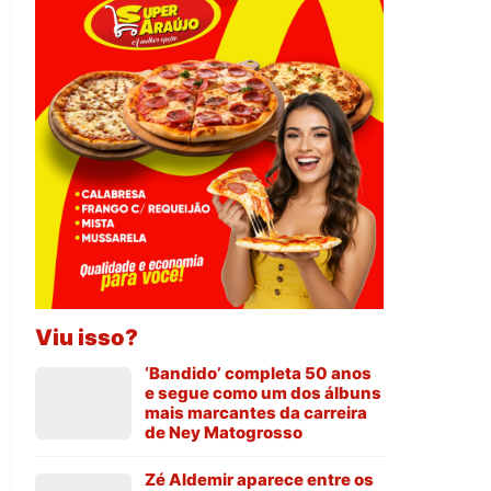
Viu isso?
‘Bandido’ completa 50 anos
e segue como um dos álbuns
mais marcantes da carreira
de Ney Matogrosso
Zé Aldemir aparece entre os