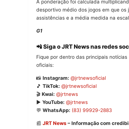
A ponderação foi calculada multiplicand
desportivo médio dos jogos em que os
assistências e a média medida na esca
G1
📲 Siga o JRT News nas redes soc
Fique por dentro das principais notíci
oficiais:
📸
Instagram:
@jrtnewsoficial
🎵
TikTok:
@jrtnewsoficial
🎬
Kwai:
@jrtnews
▶️
YouTube:
@jrtnews
💬
WhatsApp:
(83) 99929-2883
📰
JRT News
– Informação com credibi