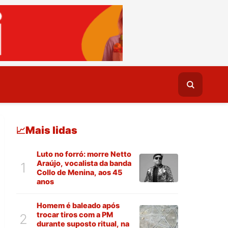
Mais lidas
📈
Luto no forró: morre Netto
Araújo, vocalista da banda
1
Collo de Menina, aos 45
anos
Homem é baleado após
trocar tiros com a PM
2
durante suposto ritual, na