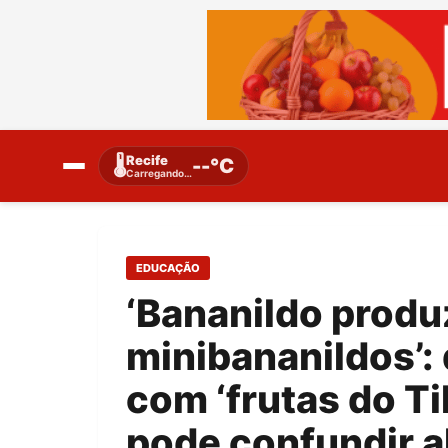
Recife
🌡️
--°C
Carregando…
EDUCAÇÃO
‘Bananildo produ
minibananildos’:
com ‘frutas do Ti
pode confundir 