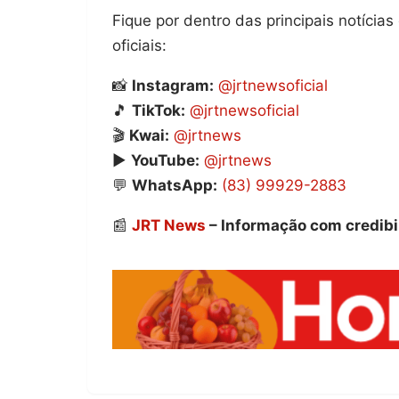
Fique por dentro das principais notíci
oficiais:
📸
Instagram:
@jrtnewsoficial
🎵
TikTok:
@jrtnewsoficial
🎬
Kwai:
@jrtnews
▶️
YouTube:
@jrtnews
💬
WhatsApp:
(83) 99929-2883
📰
JRT News
– Informação com credibi