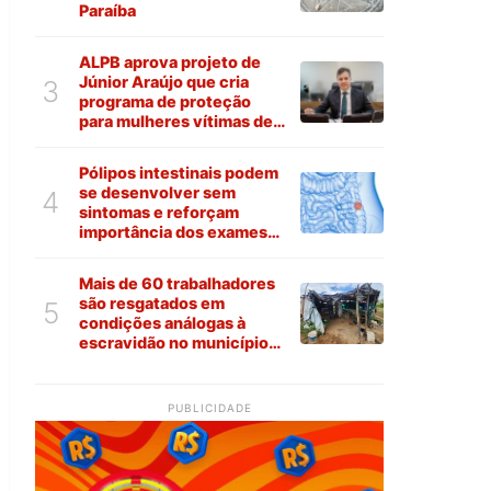
Paraíba
ALPB aprova projeto de
Júnior Araújo que cria
3
programa de proteção
para mulheres vítimas de
violência na Paraíba
Pólipos intestinais podem
se desenvolver sem
4
sintomas e reforçam
importância dos exames
preventivos
Mais de 60 trabalhadores
são resgatados em
5
condições análogas à
escravidão no município
de Várzea
PUBLICIDADE