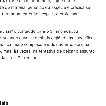
tozoide é um mini-homem, o que não é
e do material genético da espécie e precisa se
 formar um embrião”, explica o professor
suavizar” o conteúdo para o 9º ano acabou
ema humano envolve genitais e glândulas específicas.
s fica muito complexo e induz ao erro. Foi uma
o, mas, às vezes, na tentativa de deixar o assunto
das”, diz Perrenoud.
iais