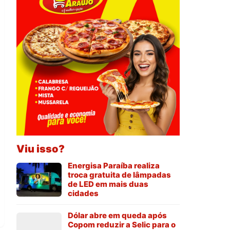
Viu isso?
Energisa Paraíba realiza
troca gratuita de lâmpadas
de LED em mais duas
cidades
Dólar abre em queda após
Copom reduzir a Selic para o