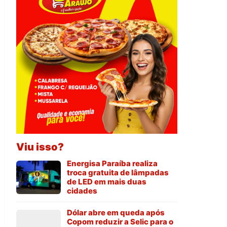
Viu isso?
Energisa Paraíba realiza
troca gratuita de lâmpadas
de LED em mais duas
cidades
Dólar abre em queda após
Copom reduzir a Selic para o