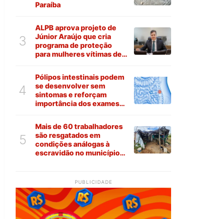
Paraíba
ALPB aprova projeto de
Júnior Araújo que cria
3
programa de proteção
para mulheres vítimas de
violência na Paraíba
Pólipos intestinais podem
se desenvolver sem
4
sintomas e reforçam
importância dos exames
preventivos
Mais de 60 trabalhadores
são resgatados em
5
condições análogas à
escravidão no município
de Várzea
PUBLICIDADE