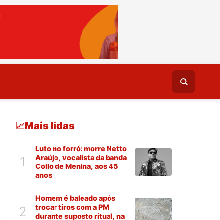
Mais lidas
📈
Luto no forró: morre Netto
Araújo, vocalista da banda
1
Collo de Menina, aos 45
anos
Homem é baleado após
trocar tiros com a PM
2
durante suposto ritual, na