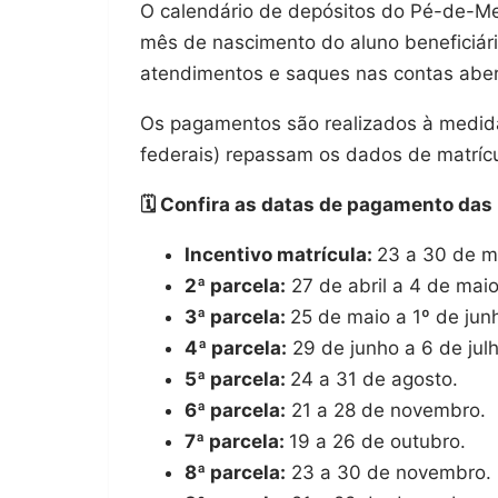
O calendário de depósitos do Pé-de-Me
mês de nascimento do aluno beneficiário
atendimentos e saques nas contas aber
Os pagamentos são realizados à medida
federais) repassam os dados de matrícu
🗓️ Confira as datas de pagamento das
Incentivo matrícula:
23 a 30 de m
2ª parcela:
27 de abril a 4 de maio
3ª parcela:
25 de maio a 1º de jun
4ª parcela:
29 de junho a 6 de julh
5ª parcela:
24 a 31 de agosto.
6ª parcela:
21 a 28 de novembro.​
7ª parcela:
19 a 26 de outubro.
8ª parcela:
23 a 30 de novembro.