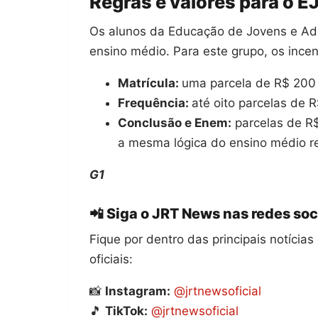
Regras e valores para o E
Os alunos da Educação de Jovens e Ad
ensino médio. Para este grupo, os ince
Matrícula:
uma parcela de R$ 200
Frequência:
até oito parcelas de 
Conclusão e Enem:
parcelas de R$
a mesma lógica do ensino médio re
G1
📲 Siga o JRT News nas redes soc
Fique por dentro das principais notíci
oficiais:
📸
Instagram:
@jrtnewsoficial
🎵
TikTok:
@jrtnewsoficial