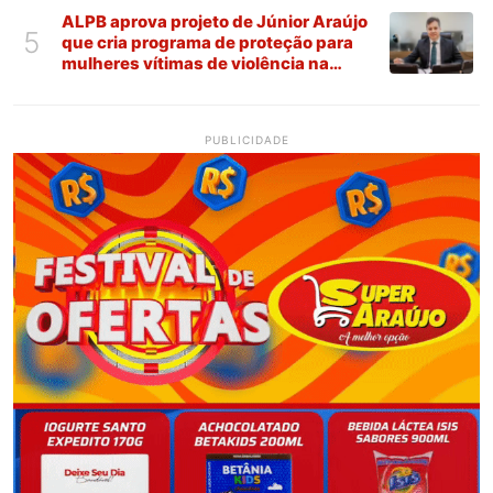
ALPB aprova projeto de Júnior Araújo
5
que cria programa de proteção para
mulheres vítimas de violência na
Paraíba
PUBLICIDADE