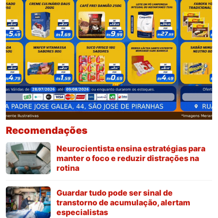
Recomendações
Neurocientista ensina estratégias para
manter o foco e reduzir distrações na
rotina
Guardar tudo pode ser sinal de
transtorno de acumulação, alertam
especialistas