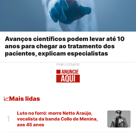
Avanços científicos podem levar até 10
anos para chegar ao tratamento dos
pacientes, explicam especialistas
PUBLICIDADE
Mais lidas
📈
Luto no forró: morre Netto Araújo,
1
vocalista da banda Collo de Menina,
aos 45 anos