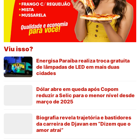
Viu isso?
Energisa Paraíba realiza troca gratuita
de lâmpadas de LED em mais duas
cidades
Dólar abre em queda após Copom
reduzir a Selic para o menor nível desde
março de 2025
Biografia revela trajetória e bastidores
da carreira de Djavan em “Dizem que o
amor atrai”