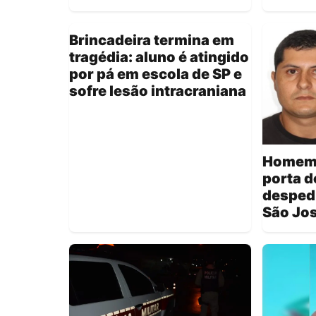
Brincadeira termina em
tragédia: aluno é atingido
por pá em escola de SP e
sofre lesão intracraniana
Homem é
porta d
despedi
São Jo