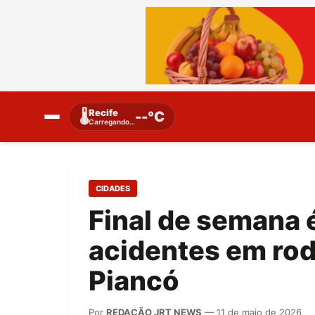
Recife
🌡️
--°C
Carregando…
CIDADES
Final de semana 
acidentes em rod
Piancó
Por
REDAÇÃO JRT NEWS
— 11 de maio de 2026