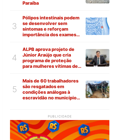
Paraíba
Pólipos intestinais podem
se desenvolver sem
3
sintomas e reforçam
importância dos exames
preventivos
ALPB aprova projeto de
Júnior Araújo que cria
4
programa de proteção
para mulheres vítimas de
violência na Paraíba
Mais de 60 trabalhadores
são resgatados em
5
condições análogas à
escravidão no município
de Várzea
PUBLICIDADE