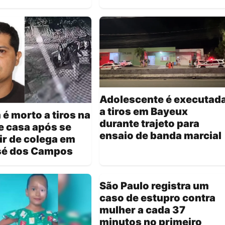
Adolescente é executad
a tiros em Bayeux
 morto a tiros na
durante trajeto para
e casa após se
ensaio de banda marcial
r de colega em
sé dos Campos
São Paulo registra um
caso de estupro contra
mulher a cada 37
minutos no primeiro