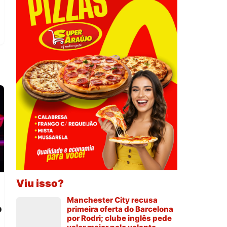
Viu isso?
Manchester City recusa
o
primeira oferta do Barcelona
por Rodri; clube inglês pede