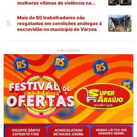
mulheres vítimas de violência na
Paraíba
Mais de 60 trabalhadores são
5
resgatados em condições análogas à
escravidão no município de Várzea
PUBLICIDADE