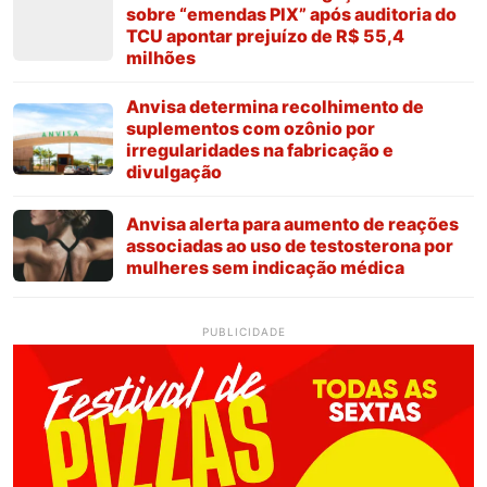
sobre “emendas PIX” após auditoria do
TCU apontar prejuízo de R$ 55,4
milhões
Anvisa determina recolhimento de
suplementos com ozônio por
irregularidades na fabricação e
divulgação
Anvisa alerta para aumento de reações
associadas ao uso de testosterona por
mulheres sem indicação médica
PUBLICIDADE