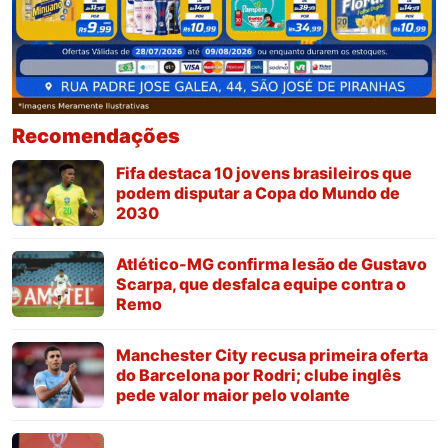
Recomendações
Fifa destaca 10 jovens brasileiros que
podem disputar a Copa do Mundo de
2030
Atlético-MG confirma lesão de Gustavo
Scarpa, que desfalca equipe contra o
Remo
Manchester City recusa primeira oferta
do Barcelona por Rodri; clube inglês
pede valor maior pelo volante