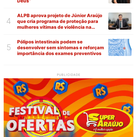
Deus”
ALPB aprova projeto de Júnior Araújo
4
que cria programa de proteção para
mulheres vítimas de violência na
Paraíba
Pólipos intestinais podem se
5
desenvolver sem sintomas e reforçam
importância dos exames preventivos
PUBLICIDADE