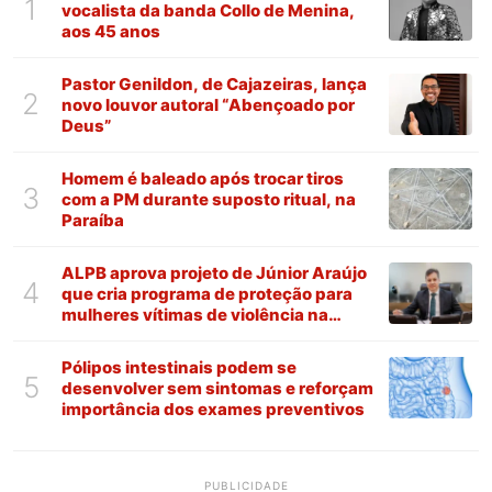
1
vocalista da banda Collo de Menina,
aos 45 anos
Pastor Genildon, de Cajazeiras, lança
2
novo louvor autoral “Abençoado por
Deus”
Homem é baleado após trocar tiros
3
com a PM durante suposto ritual, na
Paraíba
ALPB aprova projeto de Júnior Araújo
4
que cria programa de proteção para
mulheres vítimas de violência na
Paraíba
Pólipos intestinais podem se
5
desenvolver sem sintomas e reforçam
importância dos exames preventivos
PUBLICIDADE