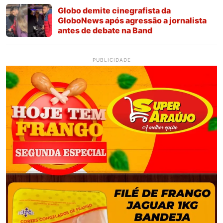
Globo demite cinegrafista da
GloboNews após agressão a jornalista
antes de debate na Band
PUBLICIDADE