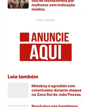
uso de testosterona por
mulheres sem indicação
médica
PUBLICIDADE
Leia também
Motoboy é agredido com
coronhadas durante ataque
na Zona Sul de João Pessoa
Brasil atua nos bastidores