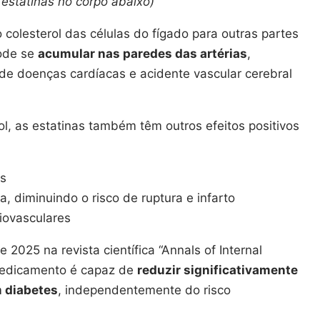
estatinas no corpo abaixo)
 colesterol das células do fígado para outras partes
pode se
acumular nas paredes das artérias
,
de doenças cardíacas e acidente vascular cerebral
l, as estatinas também têm outros efeitos positivos
as
, diminuindo o risco de ruptura e infarto
iovasculares
025 na revista científica “Annals of Internal
edicamento é capaz de
reduzir significativamente
m diabetes
, independentemente do risco