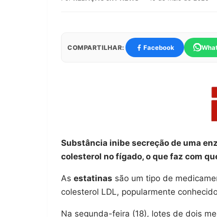
COMPARTILHAR:
Facebook
Wha
Substância inibe secreção de uma enz
colesterol no fígado, o que faz com q
As
estatinas
são um tipo de medicament
colesterol LDL, popularmente conhecido
Na segunda-feira (18), lotes de dois me