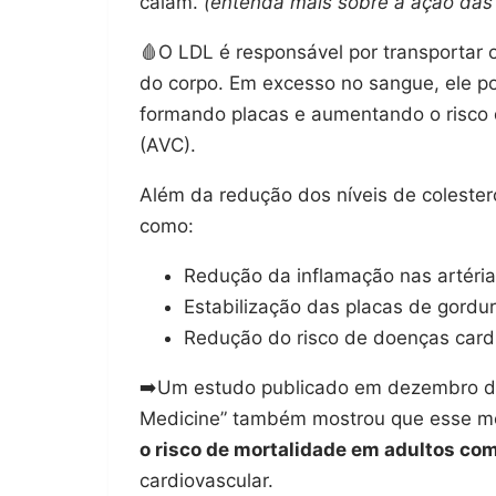
caiam.
(entenda mais sobre a ação das 
🩸O LDL é responsável por transportar o
do corpo. Em excesso no sangue, ele 
formando placas e aumentando o risco 
(AVC).
Além da redução dos níveis de colestero
como:
Redução da inflamação nas artéri
Estabilização das placas de gordura
Redução do risco de doenças card
➡️Um estudo publicado em dezembro de 2
Medicine” também mostrou que esse m
o risco de mortalidade em adultos co
cardiovascular.