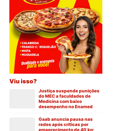
Viu isso?
Justiça suspende punições
do MEC a faculdades de
Medicina com baixo
desempenho no Enamed
Gaab anuncia pausa nas
redes após críticas por
emagrecimento de 40 kg: