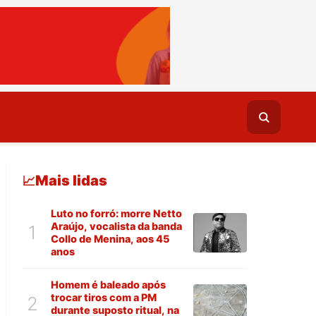
Mais lidas
📈
Luto no forró: morre Netto
Araújo, vocalista da banda
1
Collo de Menina, aos 45
anos
Homem é baleado após
trocar tiros com a PM
2
durante suposto ritual, na