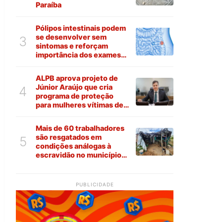
Paraíba
Pólipos intestinais podem
se desenvolver sem
3
sintomas e reforçam
importância dos exames
preventivos
ALPB aprova projeto de
Júnior Araújo que cria
4
programa de proteção
para mulheres vítimas de
violência na Paraíba
Mais de 60 trabalhadores
são resgatados em
5
condições análogas à
escravidão no município
de Várzea
PUBLICIDADE