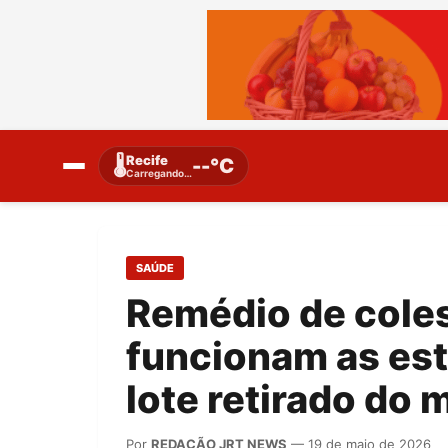
Recife
🌡️
--°C
Carregando…
SAÚDE
Remédio de coles
funcionam as est
lote retirado do
Por
REDAÇÃO JRT NEWS
— 19 de maio de 2026