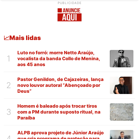
PUBLICIDADE
Mais lidas
📈
Luto no forró: morre Netto Araújo,
1
vocalista da banda Collo de Menina,
aos 45 anos
Pastor Genildon, de Cajazeiras, lança
2
novo louvor autoral “Abençoado por
Deus”
Homem é baleado após trocar tiros
3
com a PM durante suposto ritual, na
Paraíba
ALPB aprova projeto de Júnior Araújo
4
que cria programa de proteção para