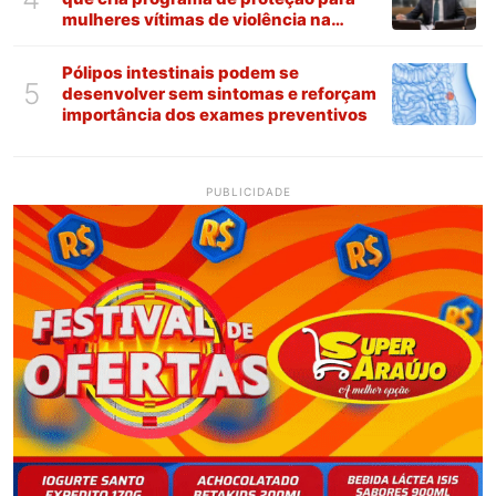
mulheres vítimas de violência na
Paraíba
Pólipos intestinais podem se
5
desenvolver sem sintomas e reforçam
importância dos exames preventivos
PUBLICIDADE