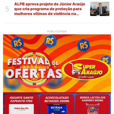
ALPB aprova projeto de Júnior Araújo
5
que cria programa de proteção para
mulheres vítimas de violência na
Paraíba
PUBLICIDADE