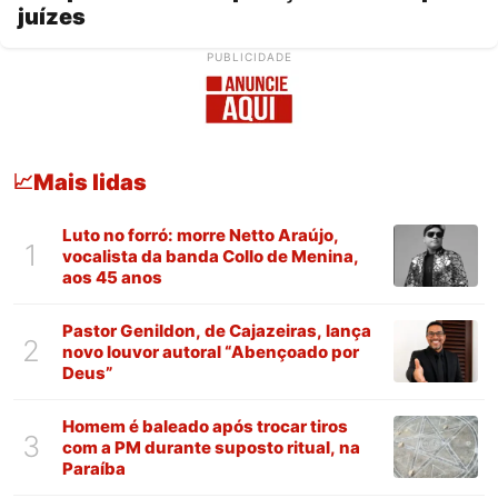
juízes
PUBLICIDADE
Mais lidas
📈
Luto no forró: morre Netto Araújo,
1
vocalista da banda Collo de Menina,
aos 45 anos
Pastor Genildon, de Cajazeiras, lança
2
novo louvor autoral “Abençoado por
Deus”
Homem é baleado após trocar tiros
3
com a PM durante suposto ritual, na
Paraíba