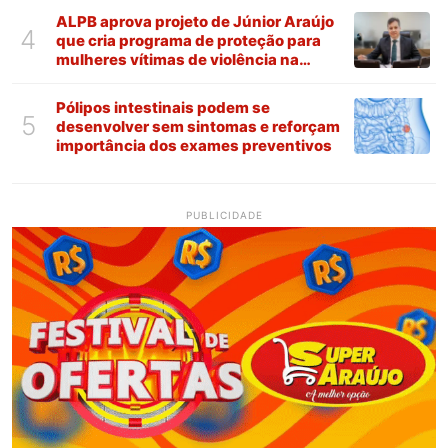
ALPB aprova projeto de Júnior Araújo
4
que cria programa de proteção para
mulheres vítimas de violência na
Paraíba
Pólipos intestinais podem se
5
desenvolver sem sintomas e reforçam
importância dos exames preventivos
PUBLICIDADE