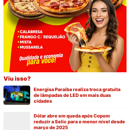
Viu isso?
Energisa Paraíba realiza troca gratuita
de lâmpadas de LED em mais duas
cidades
Dólar abre em queda após Copom
reduzir a Selic para o menor nível desde
março de 2025