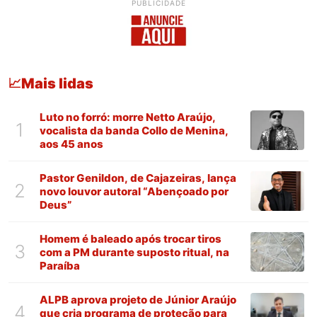
PUBLICIDADE
Mais lidas
📈
Luto no forró: morre Netto Araújo,
1
vocalista da banda Collo de Menina,
aos 45 anos
Pastor Genildon, de Cajazeiras, lança
2
novo louvor autoral “Abençoado por
Deus”
Homem é baleado após trocar tiros
3
com a PM durante suposto ritual, na
Paraíba
ALPB aprova projeto de Júnior Araújo
4
que cria programa de proteção para