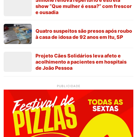
Simone renova repertório e estreia
show “Que mulher é essa?” com frescor
e ousadia
Quatro suspeitos são presos após roubo
à casa de idosa de 92 anos em Itu, SP
Projeto Cães Solidários leva afeto e
acolhimento a pacientes em hospitais
de João Pessoa
PUBLICIDADE