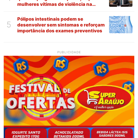
mulheres vítimas de violência na
Paraíba
Pólipos intestinais podem se
5
desenvolver sem sintomas e reforçam
importância dos exames preventivos
PUBLICIDADE