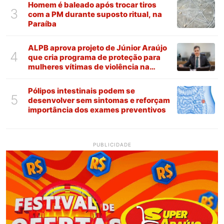
Homem é baleado após trocar tiros
3
com a PM durante suposto ritual, na
Paraíba
ALPB aprova projeto de Júnior Araújo
4
que cria programa de proteção para
mulheres vítimas de violência na
Paraíba
Pólipos intestinais podem se
5
desenvolver sem sintomas e reforçam
importância dos exames preventivos
PUBLICIDADE