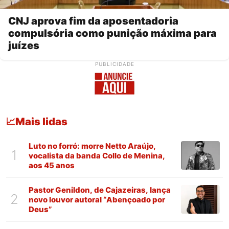
CNJ aprova fim da aposentadoria
compulsória como punição máxima para
juízes
PUBLICIDADE
Mais lidas
📈
Luto no forró: morre Netto Araújo,
1
vocalista da banda Collo de Menina,
aos 45 anos
Pastor Genildon, de Cajazeiras, lança
2
novo louvor autoral “Abençoado por
Deus”