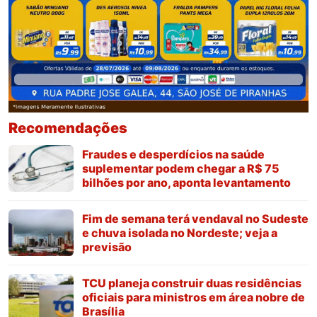
Recomendações
Fraudes e desperdícios na saúde
suplementar podem chegar a R$ 75
bilhões por ano, aponta levantamento
Fim de semana terá vendaval no Sudeste
e chuva isolada no Nordeste; veja a
previsão
TCU planeja construir duas residências
oficiais para ministros em área nobre de
Brasília