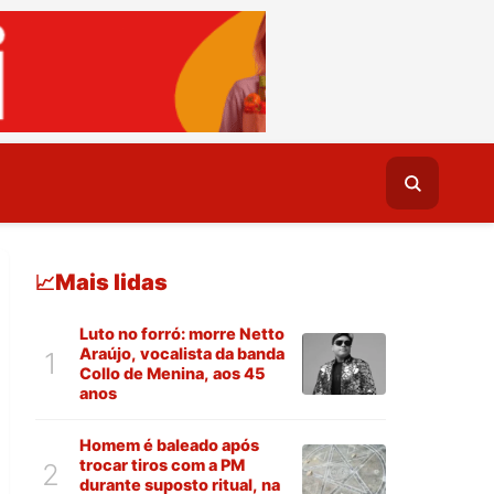
Mais lidas
📈
Luto no forró: morre Netto
Araújo, vocalista da banda
1
Collo de Menina, aos 45
anos
Homem é baleado após
trocar tiros com a PM
2
durante suposto ritual, na