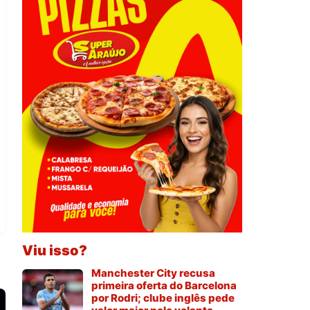
Viu isso?
Manchester City recusa
primeira oferta do Barcelona
por Rodri; clube inglês pede