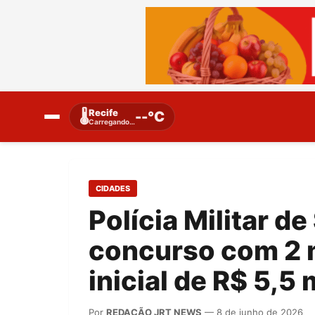
Recife
🌡️
--°C
Carregando…
CIDADES
Polícia Militar d
concurso com 2 m
inicial de R$ 5,5 
Por
REDAÇÃO JRT NEWS
— 8 de junho de 2026