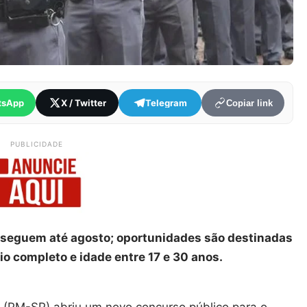
tsApp
X / Twitter
Telegram
Copiar link
PUBLICIDADE
 seguem até agosto; oportunidades são destinadas
 completo e idade entre 17 e 30 anos.
lo (PM-SP) abriu um novo concurso público para o