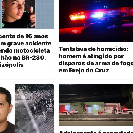
cente de 16 anos
m grave acidente
Tentativa de homicídio:
endo motocicleta
homem é atingido por
nhão na BR-230,
disparos de arma de fog
izópolis
em Brejo do Cruz