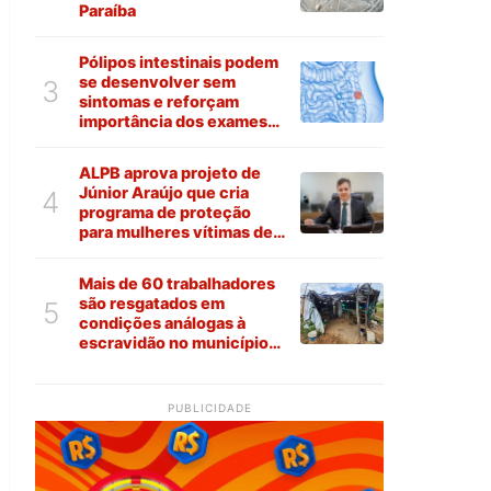
Paraíba
Pólipos intestinais podem
se desenvolver sem
3
sintomas e reforçam
importância dos exames
preventivos
ALPB aprova projeto de
Júnior Araújo que cria
4
programa de proteção
para mulheres vítimas de
violência na Paraíba
Mais de 60 trabalhadores
são resgatados em
5
condições análogas à
escravidão no município
de Várzea
PUBLICIDADE