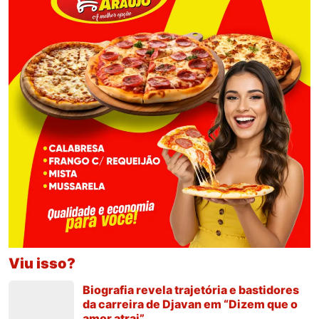
Viu isso?
Biografia revela trajetória e bastidores
da carreira de Djavan em “Dizem que o
amor atrai”