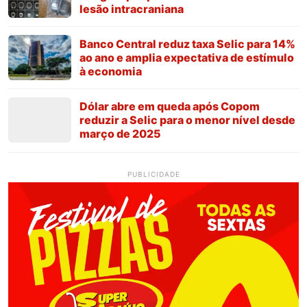
lesão intracraniana
Banco Central reduz taxa Selic para 14%
ao ano e amplia expectativa de estímulo
à economia
Dólar abre em queda após Copom
reduzir a Selic para o menor nível desde
março de 2025
PUBLICIDADE