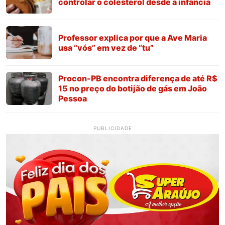
controlar o colesterol desde a infância
Professor explica por que a Ave Maria
usa “vós” em vez de “tu”
Procon-PB encontra diferença de até R$
15 no preço do botijão de gás em João
Pessoa
PUBLICIDADE