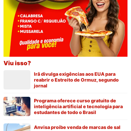
Viu isso?
Irã divulga exigências aos EUA para
reabrir o Estreito de Ormuz, segundo
jornal
Programa oferece curso gratuito de
inteligência artificial e tecnologia para
estudantes de todo o Brasil
Anvisa proíbe venda de marcas de sal