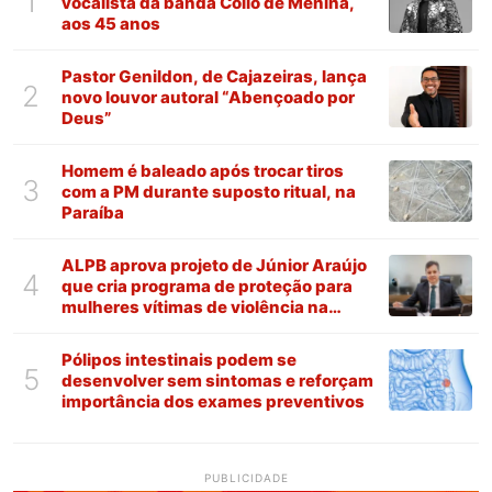
1
vocalista da banda Collo de Menina,
aos 45 anos
Pastor Genildon, de Cajazeiras, lança
2
novo louvor autoral “Abençoado por
Deus”
Homem é baleado após trocar tiros
3
com a PM durante suposto ritual, na
Paraíba
ALPB aprova projeto de Júnior Araújo
4
que cria programa de proteção para
mulheres vítimas de violência na
Paraíba
Pólipos intestinais podem se
5
desenvolver sem sintomas e reforçam
importância dos exames preventivos
PUBLICIDADE