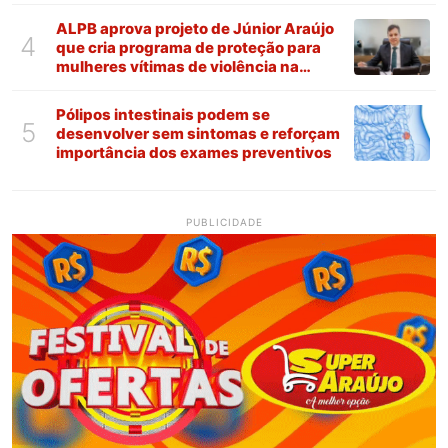
ALPB aprova projeto de Júnior Araújo
4
que cria programa de proteção para
mulheres vítimas de violência na
Paraíba
Pólipos intestinais podem se
5
desenvolver sem sintomas e reforçam
importância dos exames preventivos
PUBLICIDADE