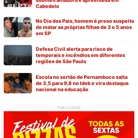
Cabedelo
No Dia dos Pais, homem é preso suspeito
de matar as próprias filhas de 3 e 5 anos
em SP
Defesa Civil alerta para risco de
temporais e incêndios em diferentes
regiões de São Paulo
Escola no sertão de Pernambuco salta
de 3,5 para 9,8 no Ideb e vira destaque
nacional na educação
PUBLICIDADE