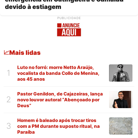
devido à estiagem
PUBLICIDADE
Mais lidas
📈
Luto no forró: morre Netto Araújo,
1
vocalista da banda Collo de Menina,
aos 45 anos
Pastor Genildon, de Cajazeiras, lança
2
novo louvor autoral “Abençoado por
Deus”
Homem é baleado após trocar tiros
3
com a PM durante suposto ritual, na
Paraíba