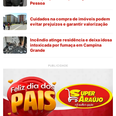
Pessoa
Cuidados na compra de imóveis podem
evitar prejuízos e garantir valorização
Incêndio atinge residência e deixa idosa
intoxicada por fumaça em Campina
Grande
PUBLICIDADE