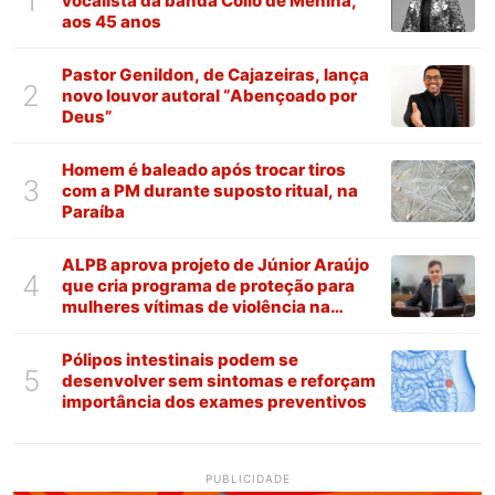
1
vocalista da banda Collo de Menina,
aos 45 anos
Pastor Genildon, de Cajazeiras, lança
2
novo louvor autoral “Abençoado por
Deus”
Homem é baleado após trocar tiros
3
com a PM durante suposto ritual, na
Paraíba
ALPB aprova projeto de Júnior Araújo
4
que cria programa de proteção para
mulheres vítimas de violência na
Paraíba
Pólipos intestinais podem se
5
desenvolver sem sintomas e reforçam
importância dos exames preventivos
PUBLICIDADE