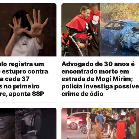
lo registra um
Advogado de 30 anos é
 estupro contra
encontrado morto em
a cada 37
estrada de Mogi Mirim;
 no primeiro
polícia investiga possíve
re, aponta SSP
crime de ódio