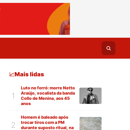
Mais lidas
📈
Luto no forró: morre Netto
Araújo, vocalista da banda
1
Collo de Menina, aos 45
anos
Homem é baleado após
trocar tiros com a PM
2
durante suposto ritual, na