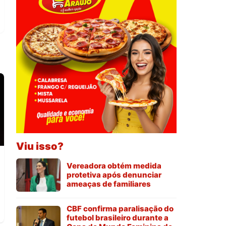
Viu isso?
Vereadora obtém medida
protetiva após denunciar
ameaças de familiares
CBF confirma paralisação do
futebol brasileiro durante a