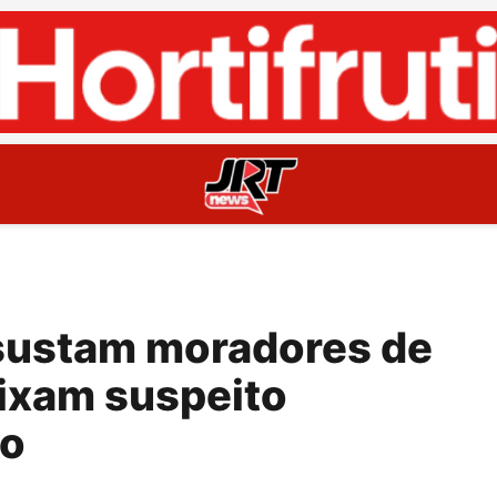
ssustam moradores de
eixam suspeito
do