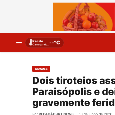
Recife
🌡️
--°C
Carregando…
CIDADES
Dois tiroteios a
Paraisópolis e d
gravemente feri
Por
REDAÇÃO JRT NEWS
— 10 de junho de 2026