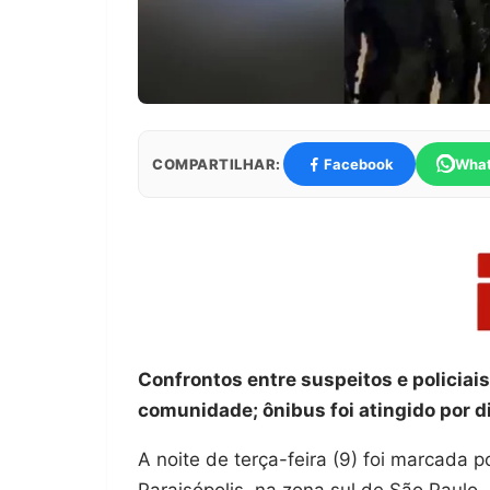
COMPARTILHAR:
Facebook
Wha
Confrontos entre suspeitos e policiai
comunidade; ônibus foi atingido por d
A noite de terça-feira (9) foi marcad
Paraisópolis, na zona sul de São Paulo.