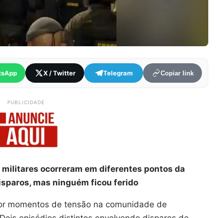
tsApp
X / Twitter
Telegram
Copiar link
PUBLICIDADE
s militares ocorreram em diferentes pontos da
isparos, mas ninguém ficou ferido
a por momentos de tensão na comunidade de
 Dois episódios distintos envolvendo disparos de