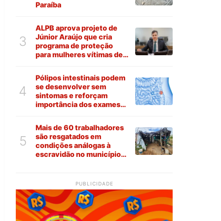
Paraíba
ALPB aprova projeto de
Júnior Araújo que cria
3
programa de proteção
para mulheres vítimas de
violência na Paraíba
Pólipos intestinais podem
se desenvolver sem
4
sintomas e reforçam
importância dos exames
preventivos
Mais de 60 trabalhadores
são resgatados em
5
condições análogas à
escravidão no município
de Várzea
PUBLICIDADE